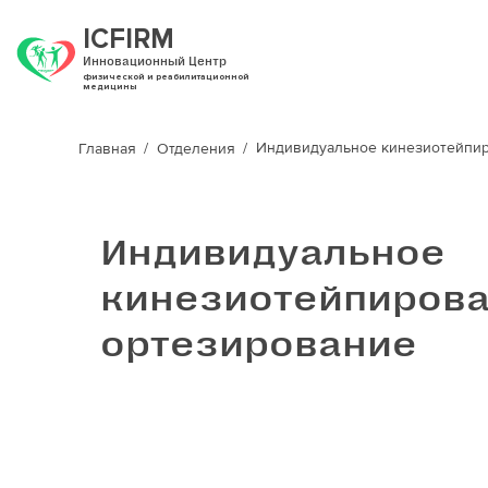
ICFIRM
Инновационный Центр
физической и реабилитационной
медицины
Индивидуальное кинезиотейпир
Главная
Отделения
Индивидуальное
кинезиотейпирова
ортезирование