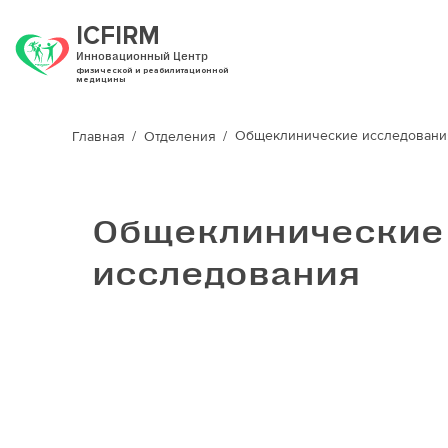
ICFIRM
Инновационный Центр
физической и реабилитационной
медицины
Общеклинические исследовани
Главная
Отделения
Общеклинические
исследования