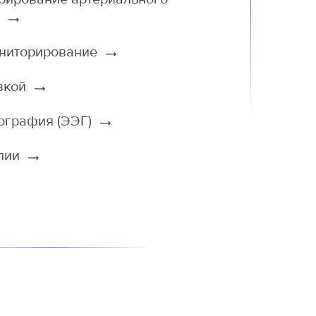
)
ониторирование
вкой
ография (ЭЭГ)
опии