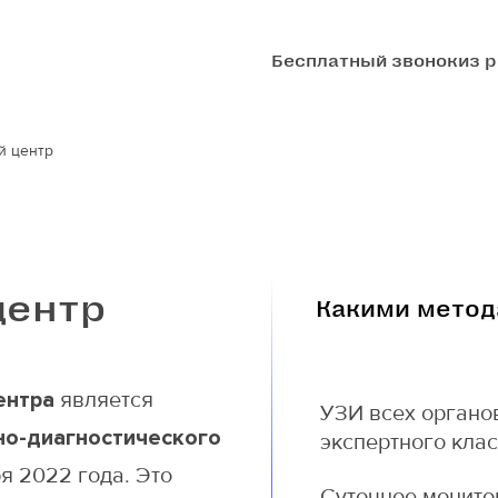
Бесплатный звонок
из 
й центр
центр
Какими мето
ентра
является
УЗИ всех органо
но-диагностического
экспертного кла
я 2022 года. Это
Суточное монито