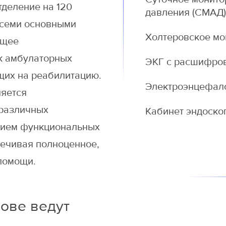
деление на 120
давления (СМАД
всеми основными
Холтеровское м
ющее
к амбулаторных
ЭКГ с расшифро
ющих на реабилитацию.
Электроэнцефал
ляется
различных
Кабинет эндоск
нием функциональных
печивая полноценное,
помощи.
ове ведут