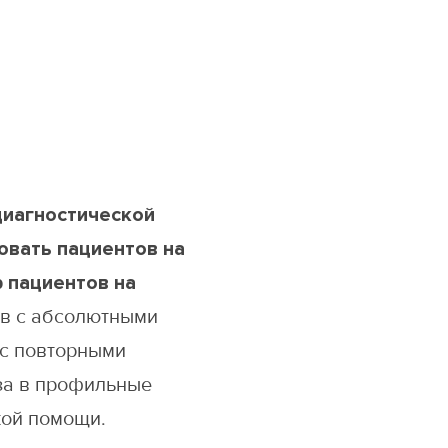
диагностической
овать пациентов на
 пациентов на
ов с абсолютными
 с повторными
за в профильные
кой помощи.