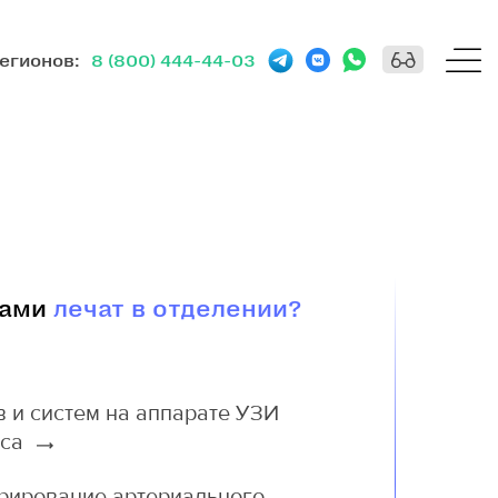
регионов
:
8 (800) 444-44-03
дами
лечат в отделении?
в и систем на аппарате УЗИ
сса
рирование артериального