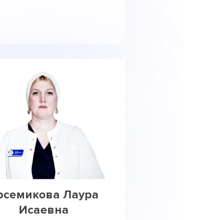
рсемикова Лаура
Исаевна