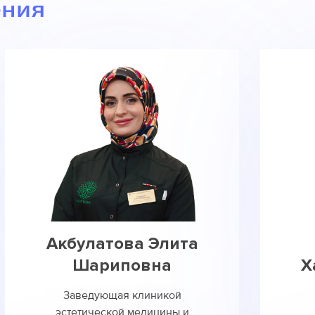
ения
Акбулатова Элита
Шариповна
Х
Заведующая клиникой
эстетической медицины и